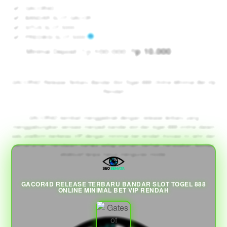
Informasi
Included:
GACOR4D
Seputar
Included:
BANDAR SLOT GACOR
GACOR4D
Included:
SITUS SLOT 5000
SELECTED
Included:
PREDIKSI SLOT 5000
88
$
p 100.000
p 10.000
Minimal Deposit
R
R
Use, by
you or
one
GACOR4D Release Terbaru Bandar Slot Togel 888 Online Minimal Bet Vip
client, in
Rendah
a single
end
GACOR4D kembali menggebrak dengan release terbaru yang
product
menggabungkan sensasi menjadi bandar slot dan togel 888 online dalam
which
satu platform berkelas VIP dengan minimal bet rendah Inovasi ini lahir dari
end
pemahaman mendalam bahwa setiap pemain berhak merasakan fasilitas
users
eksklusif tanpa harus menguras modal.
are not
charged
GACOR4D RELEASE TERBARU BANDAR SLOT TOGEL 888
for. The
ONLINE MINIMAL BET VIP RENDAH
total
price
includes